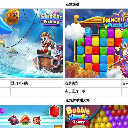
公主爆破
垂钓休闲类
游戏类型：
点
点击图片下载
泡泡射手通天塔